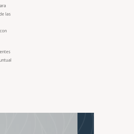
para
de las
 con
rentes
untual