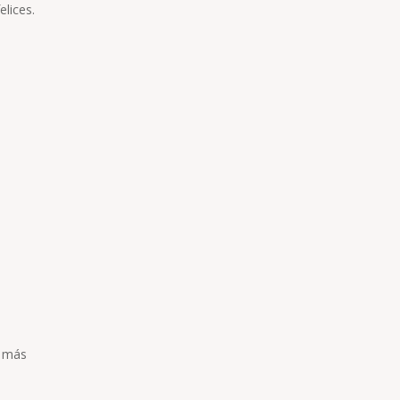
felices.
s más