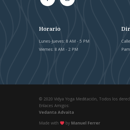
Horario
Di
Lunes-Jueves: 8 AM - 5 PM
Call
Viernes: 8 AM - 2 PM
Pamp
© 2020 Vidya Yoga Meditación, Todos los derec
Enlaces Amigos:
Vedanta Advaita
Made with
by
Manuel Ferrer