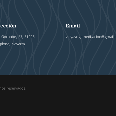
rección
Email
e Goroabe, 23, 31005
vidyayogameditacion@gmail
lona, Navarra
hos reservados.