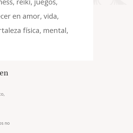
ss, reiki, juegos,
cer en amor, vida,
taleza física, mental,
 en
to,
vos no